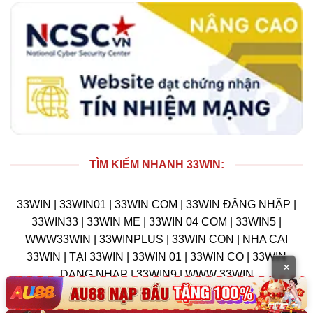
TÌM KIẾM NHANH 33WIN:
33WIN | 33WIN01 | 33WIN COM | 33WIN ĐĂNG NHẬP |
33WIN33 | 33WIN ME | 33WIN 04 COM | 33WIN5 |
WWW33WIN | 33WINPLUS | 33WIN CON | NHA CAI
33WIN | TẠI 33WIN | 33WIN 01 | 33WIN CO | 33WIN
×
DANG NHAP | 33WIN9 | WWW 33WIN