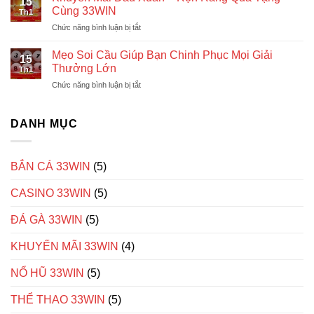
15
Danh
Hội
Cùng 33WIN
Th1
–
Nhận
ở
Chức năng bình luận bị tắt
Những
Thưởng
Khuyến
Đặc
Tại
Mãi
Quyền
Mẹo Soi Cầu Giúp Bạn Chinh Phục Mọi Giải
33WIN
15
Đầu
Hấp
Thưởng Lớn
Th1
Xuân
Dẫn
ở
Chức năng bình luận bị tắt
–
Tại
Mẹo
Rộn
Hệ
Soi
Ràng
Thống
Cầu
DANH MỤC
Quà
Giúp
Tặng
Bạn
Cùng
Chinh
33WIN
BẮN CÁ 33WIN
(5)
Phục
Mọi
CASINO 33WIN
(5)
Giải
Thưởng
Lớn
ĐÁ GÀ 33WIN
(5)
KHUYẾN MÃI 33WIN
(4)
NỔ HŨ 33WIN
(5)
THỂ THAO 33WIN
(5)