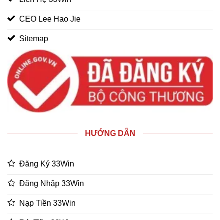
CEO Lee Hao Jie
Sitemap
HƯỚNG DẪN
Đăng Ký 33Win
Đăng Nhập 33Win
Nạp Tiền 33Win