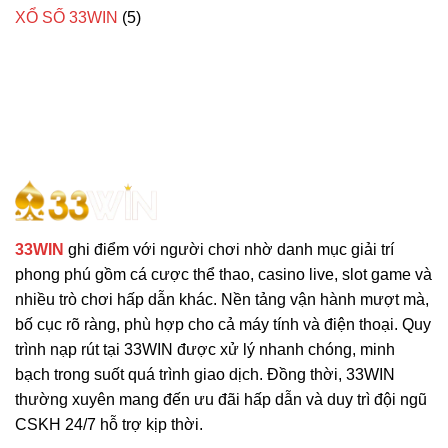
XỔ SỐ 33WIN
(5)
33WIN
ghi điểm với người chơi nhờ danh mục giải trí
phong phú gồm cá cược thể thao, casino live, slot game và
nhiều trò chơi hấp dẫn khác. Nền tảng vận hành mượt mà,
bố cục rõ ràng, phù hợp cho cả máy tính và điện thoại. Quy
trình nạp rút tại 33WIN được xử lý nhanh chóng, minh
bạch trong suốt quá trình giao dịch. Đồng thời, 33WIN
thường xuyên mang đến ưu đãi hấp dẫn và duy trì đội ngũ
CSKH 24/7 hỗ trợ kịp thời.