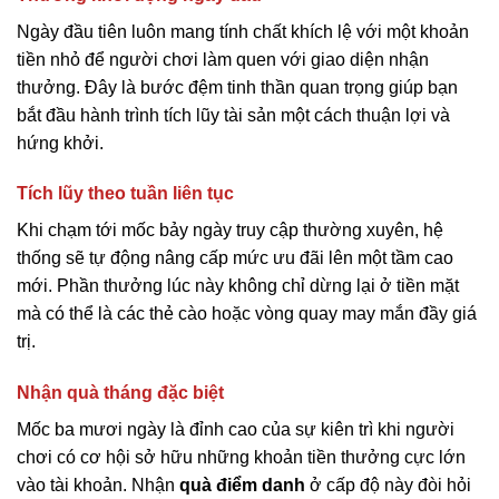
Ngày đầu tiên luôn mang tính chất khích lệ với một khoản
tiền nhỏ để người chơi làm quen với giao diện nhận
thưởng. Đây là bước đệm tinh thần quan trọng giúp bạn
bắt đầu hành trình tích lũy tài sản một cách thuận lợi và
hứng khởi.
Tích lũy theo tuần liên tục
Khi chạm tới mốc bảy ngày truy cập thường xuyên, hệ
thống sẽ tự động nâng cấp mức ưu đãi lên một tầm cao
mới. Phần thưởng lúc này không chỉ dừng lại ở tiền mặt
mà có thể là các thẻ cào hoặc vòng quay may mắn đầy giá
trị.
Nhận quà tháng đặc biệt
Mốc ba mươi ngày là đỉnh cao của sự kiên trì khi người
chơi có cơ hội sở hữu những khoản tiền thưởng cực lớn
vào tài khoản. Nhận
quà điểm danh
ở cấp độ này đòi hỏi