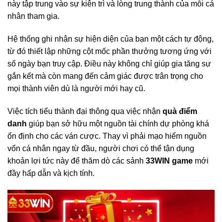
này tập trung vào sự kiên trì và lòng trung thành của mỗi cá
nhân tham gia.
Hệ thống ghi nhận sự hiện diện của bạn một cách tự động,
từ đó thiết lập những cột mốc phần thưởng tương ứng với
số ngày bạn truy cập. Điều này không chỉ giúp gia tăng sự
gắn kết mà còn mang đến cảm giác được trân trọng cho
mọi thành viên dù là người mới hay cũ.
Việc tích tiểu thành đại thông qua việc nhận
quà điểm
danh
giúp bạn sở hữu một nguồn tài chính dự phòng khá
ổn định cho các ván cược. Thay vì phải mạo hiểm nguồn
vốn cá nhân ngay từ đầu, người chơi có thể tận dụng
khoản lợi tức này để thăm dò các sảnh
33WIN game
mới
đầy hấp dẫn và kịch tính.