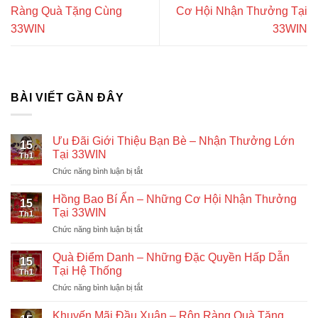
Ràng Quà Tặng Cùng
Cơ Hội Nhận Thưởng Tại
33WIN
33WIN
BÀI VIẾT GẦN ĐÂY
Ưu Đãi Giới Thiệu Bạn Bè – Nhận Thưởng Lớn
15
Tại 33WIN
Th1
ở
Chức năng bình luận bị tắt
Ưu
Đãi
Hồng Bao Bí Ẩn – Những Cơ Hội Nhận Thưởng
15
Giới
Tại 33WIN
Th1
Thiệu
ở
Chức năng bình luận bị tắt
Bạn
Hồng
Bè
Bao
–
Quà Điểm Danh – Những Đặc Quyền Hấp Dẫn
15
Bí
Nhận
Tại Hệ Thống
Th1
Ẩn
Thưởng
ở
Chức năng bình luận bị tắt
–
Lớn
Quà
Những
Tại
Điểm
Cơ
Khuyến Mãi Đầu Xuân – Rộn Ràng Quà Tặng
33WIN