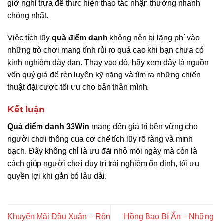
giờ nghỉ trưa để thực hiện thao tác nhận thưởng nhanh
chóng nhất.
Việc tích lũy
quà điểm danh
không nên bị lãng phí vào
những trò chơi mang tính rủi ro quá cao khi bạn chưa có
kinh nghiệm dày dạn. Thay vào đó, hãy xem đây là nguồn
vốn quý giá để rèn luyện kỹ năng và tìm ra những chiến
thuật đặt cược tối ưu cho bản thân mình.
Kết luận
Quà điểm danh 33Win
mang đến giá trị bền vững cho
người chơi thông qua cơ chế tích lũy rõ ràng và minh
bạch. Đây không chỉ là ưu đãi nhỏ mỗi ngày mà còn là
cách giúp người chơi duy trì trải nghiệm ổn định, tối ưu
quyền lợi khi gắn bó lâu dài.
Khuyến Mãi Đầu Xuân – Rộn
Hồng Bao Bí Ẩn – Những