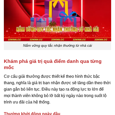
Nắm vững quy tắc nhận thưởng từ nhà cái
Khám phá giá trị quà điểm danh qua từng
mốc
Cơ cấu giải thưởng được thiết kế theo hình thức bậc
thang, nghĩa là giá trị bạn nhận được sẽ tăng dần theo thời
gian gắn bó liên tục. Điều này tạo ra động lực to lớn để
mọi thành viên không bỏ lỡ bất kỳ ngày nào trong suốt lộ
trình ưu đãi của hệ thống.
Thưởng khởi động ngày đầu